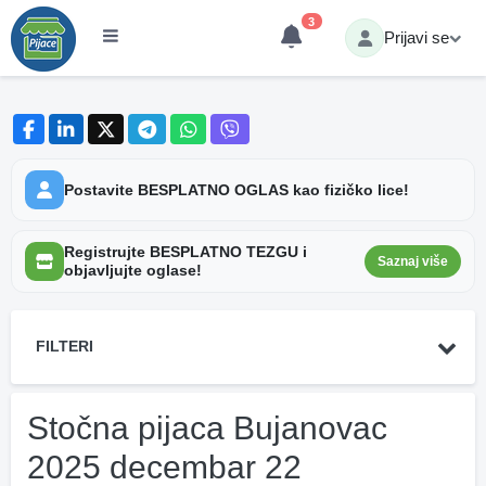
3
Prijavi se
Postavite BESPLATNO OGLAS kao fizičko lice!
Registrujte BESPLATNO TEZGU i
Saznaj više
objavljujte oglase!
FILTERI
Stočna pijaca Bujanovac
2025 decembar 22