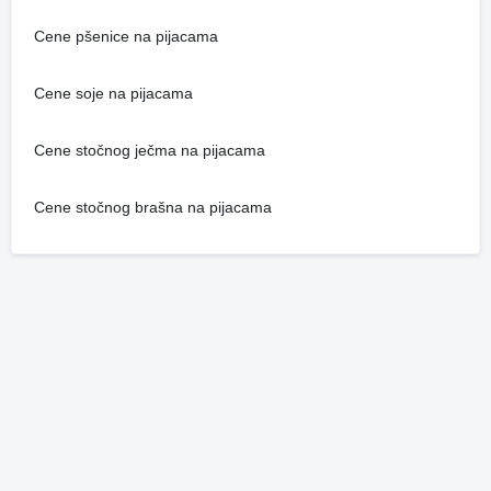
Cene pšenice na pijacama
Cene soje na pijacama
Cene stočnog ječma na pijacama
Cene stočnog brašna na pijacama