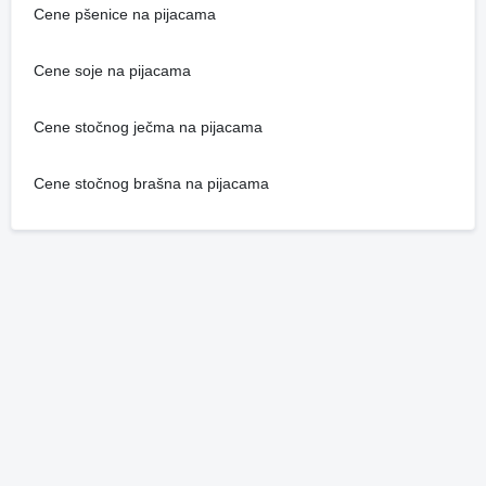
Cene pšenice na pijacama
Cene soje na pijacama
Cene stočnog ječma na pijacama
Cene stočnog brašna na pijacama