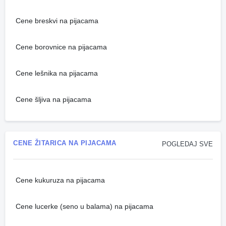
Cene breskvi na pijacama
Cene borovnice na pijacama
Cene lešnika na pijacama
Cene šljiva na pijacama
CENE ŽITARICA NA PIJACAMA
POGLEDAJ SVE
Cene kukuruza na pijacama
Cene lucerke (seno u balama) na pijacama