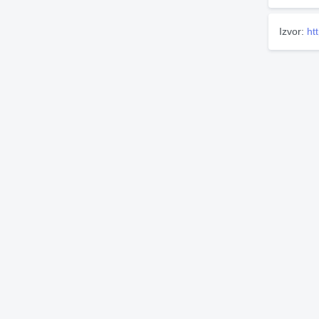
Izvor:
ht