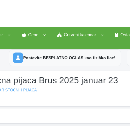
ar
Cene
Crkveni kalendar
Osta
Postavite BESPLATNO OGLAS kao fizičko lice!
čna pijaca Brus 2025 januar 23
AR STOČNIH PIJACA