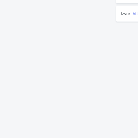
Izvor:
ht