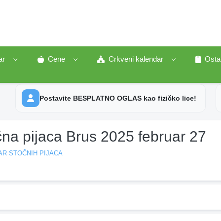
ar
Cene
Crkveni kalendar
Osta
Postavite BESPLATNO OGLAS kao fizičko lice!
čna pijaca Brus 2025 februar 27
AR STOČNIH PIJACA