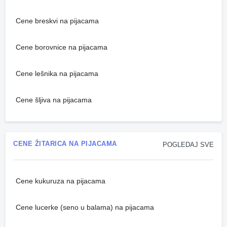
Cene breskvi na pijacama
Cene borovnice na pijacama
Cene lešnika na pijacama
Cene šljiva na pijacama
CENE ŽITARICA NA PIJACAMA
POGLEDAJ SVE
Cene kukuruza na pijacama
Cene lucerke (seno u balama) na pijacama