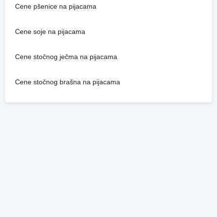
Cene pšenice na pijacama
Cene soje na pijacama
Cene stočnog ječma na pijacama
Cene stočnog brašna na pijacama