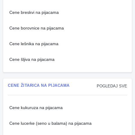
Cene breskvi na pijacama
Cene borovnice na pijacama
Cene lešnika na pijacama
Cene šljiva na pijacama
CENE ŽITARICA NA PIJACAMA
POGLEDAJ SVE
Cene kukuruza na pijacama
Cene lucerke (seno u balama) na pijacama