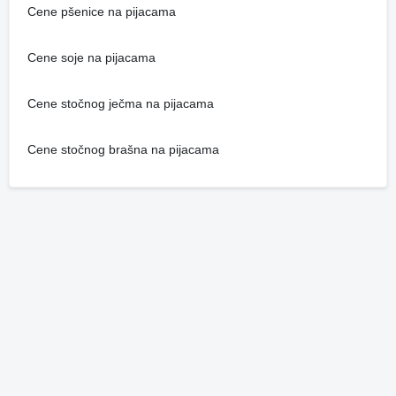
Cene pšenice na pijacama
Cene soje na pijacama
Cene stočnog ječma na pijacama
Cene stočnog brašna na pijacama