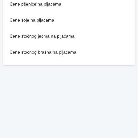
Cene pšenice na pijacama
Cene soje na pijacama
Cene stočnog ječma na pijacama
Cene stočnog brašna na pijacama