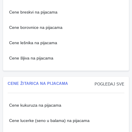
Cene breskvi na pijacama
Cene borovnice na pijacama
Cene lešnika na pijacama
Cene šljiva na pijacama
CENE ŽITARICA NA PIJACAMA
POGLEDAJ SVE
Cene kukuruza na pijacama
Cene lucerke (seno u balama) na pijacama