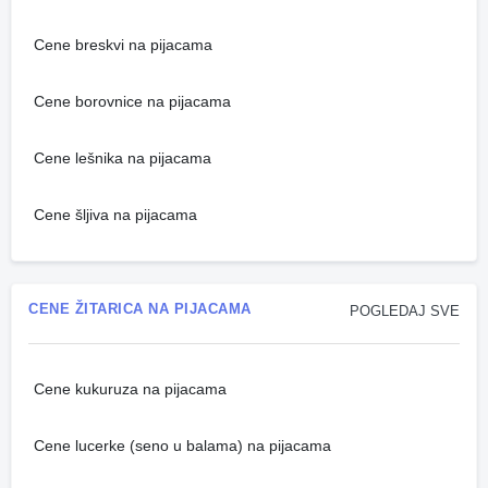
Cene breskvi na pijacama
Cene borovnice na pijacama
Cene lešnika na pijacama
Cene šljiva na pijacama
CENE ŽITARICA NA PIJACAMA
POGLEDAJ SVE
Cene kukuruza na pijacama
Cene lucerke (seno u balama) na pijacama