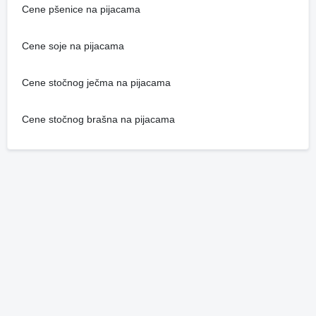
Cene pšenice na pijacama
Cene soje na pijacama
Cene stočnog ječma na pijacama
Cene stočnog brašna na pijacama