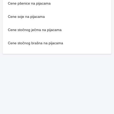
Cene pšenice na pijacama
Cene soje na pijacama
Cene stočnog ječma na pijacama
Cene stočnog brašna na pijacama