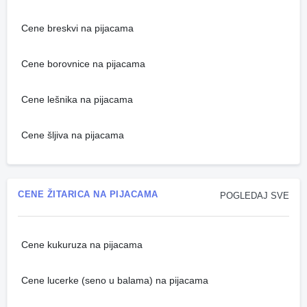
Cene breskvi na pijacama
Cene borovnice na pijacama
Cene lešnika na pijacama
Cene šljiva na pijacama
CENE ŽITARICA NA PIJACAMA
POGLEDAJ SVE
Cene kukuruza na pijacama
Cene lucerke (seno u balama) na pijacama