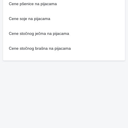
Cene pšenice na pijacama
Cene soje na pijacama
Cene stočnog ječma na pijacama
Cene stočnog brašna na pijacama