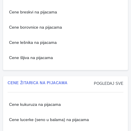
Cene breskvi na pijacama
Cene borovnice na pijacama
Cene lešnika na pijacama
Cene šljiva na pijacama
CENE ŽITARICA NA PIJACAMA
POGLEDAJ SVE
Cene kukuruza na pijacama
Cene lucerke (seno u balama) na pijacama