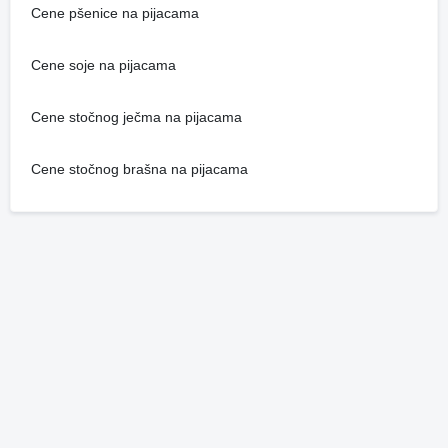
Cene pšenice na pijacama
Cene soje na pijacama
Cene stočnog ječma na pijacama
Cene stočnog brašna na pijacama