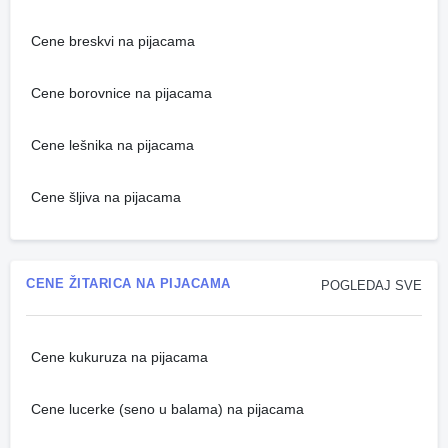
Cene breskvi na pijacama
Cene borovnice na pijacama
Cene lešnika na pijacama
Cene šljiva na pijacama
CENE ŽITARICA NA PIJACAMA
POGLEDAJ SVE
Cene kukuruza na pijacama
Cene lucerke (seno u balama) na pijacama