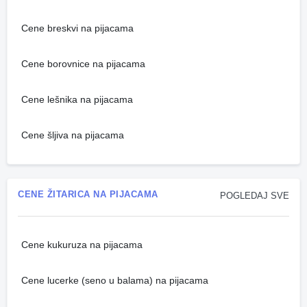
Cene breskvi na pijacama
Cene borovnice na pijacama
Cene lešnika na pijacama
Cene šljiva na pijacama
CENE ŽITARICA NA PIJACAMA
POGLEDAJ SVE
Cene kukuruza na pijacama
Cene lucerke (seno u balama) na pijacama