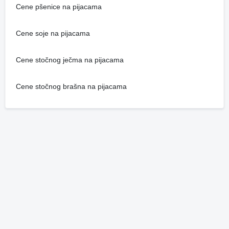
Cene pšenice na pijacama
Cene soje na pijacama
Cene stočnog ječma na pijacama
Cene stočnog brašna na pijacama