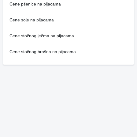
Cene pšenice na pijacama
Cene soje na pijacama
Cene stočnog ječma na pijacama
Cene stočnog brašna na pijacama