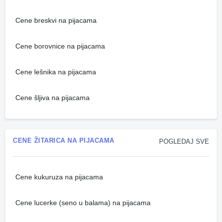
Cene breskvi na pijacama
Cene borovnice na pijacama
Cene lešnika na pijacama
Cene šljiva na pijacama
CENE ŽITARICA NA PIJACAMA
POGLEDAJ SVE
Cene kukuruza na pijacama
Cene lucerke (seno u balama) na pijacama