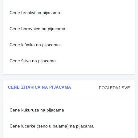
Cene breskvi na pijacama
Cene borovnice na pijacama
Cene lešnika na pijacama
Cene šljiva na pijacama
CENE ŽITARICA NA PIJACAMA
POGLEDAJ SVE
Cene kukuruza na pijacama
Cene lucerke (seno u balama) na pijacama