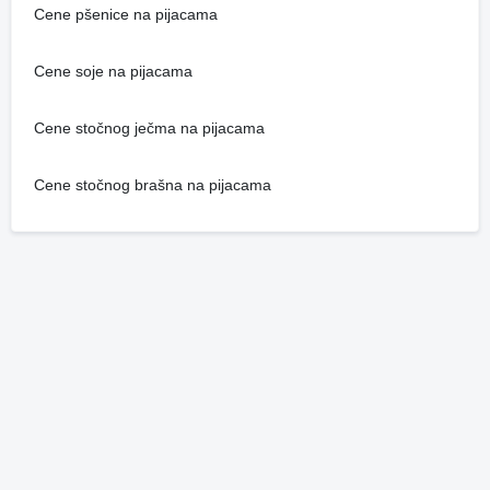
Cene pšenice na pijacama
Cene soje na pijacama
Cene stočnog ječma na pijacama
Cene stočnog brašna na pijacama