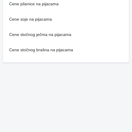
Cene pšenice na pijacama
Cene soje na pijacama
Cene stočnog ječma na pijacama
Cene stočnog brašna na pijacama