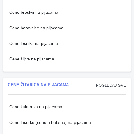
Cene breskvi na pijacama
Cene borovnice na pijacama
Cene lešnika na pijacama
Cene šljiva na pijacama
CENE ŽITARICA NA PIJACAMA
POGLEDAJ SVE
Cene kukuruza na pijacama
Cene lucerke (seno u balama) na pijacama