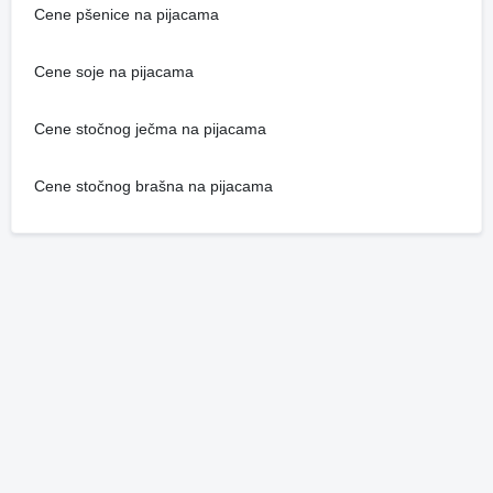
Cene pšenice na pijacama
Cene soje na pijacama
Cene stočnog ječma na pijacama
Cene stočnog brašna na pijacama