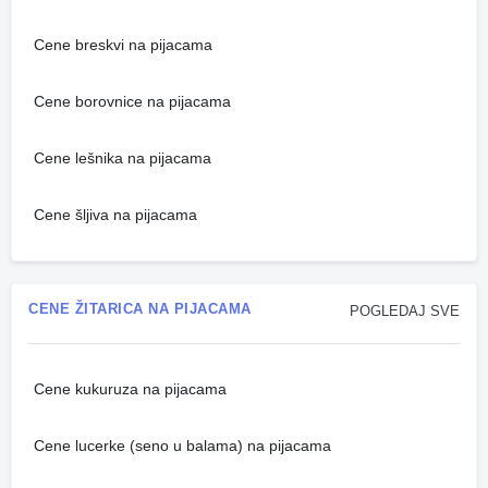
Cene breskvi na pijacama
Cene borovnice na pijacama
Cene lešnika na pijacama
Cene šljiva na pijacama
CENE ŽITARICA NA PIJACAMA
POGLEDAJ SVE
Cene kukuruza na pijacama
Cene lucerke (seno u balama) na pijacama