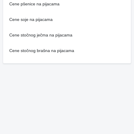
Cene pšenice na pijacama
Cene soje na pijacama
Cene stočnog ječma na pijacama
Cene stočnog brašna na pijacama