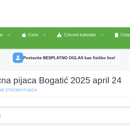
ar
Cene
Crkveni kalendar
Osta
Postavite BESPLATNO OGLAS kao fizičko lice!
na pijaca Bogatić 2025 april 24
AR STOČNIH PIJACA
ć