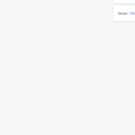
Izvor:
ht