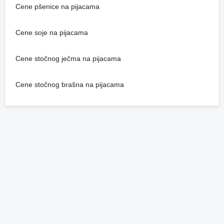
Cene pšenice na pijacama
Cene soje na pijacama
Cene stočnog ječma na pijacama
Cene stočnog brašna na pijacama