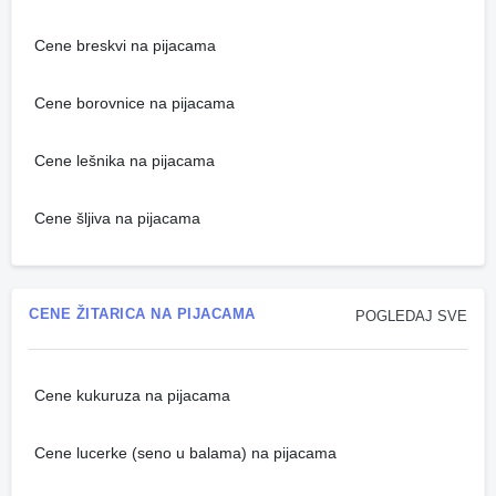
Cene breskvi na pijacama
Cene borovnice na pijacama
Cene lešnika na pijacama
Cene šljiva na pijacama
CENE ŽITARICA NA PIJACAMA
POGLEDAJ SVE
Cene kukuruza na pijacama
Cene lucerke (seno u balama) na pijacama