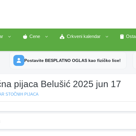
ar
Cene
Crkveni kalendar
Osta
Postavite BESPLATNO OGLAS kao fizičko lice!
na pijaca Belušić 2025 jun 17
AR STOČNIH PIJACA
ć