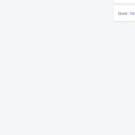
Izvor:
ht