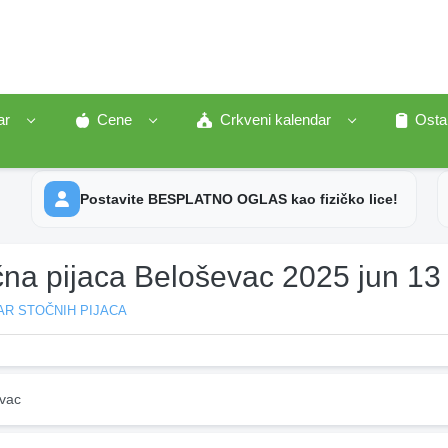
ar
Cene
Crkveni kalendar
Osta
Postavite BESPLATNO OGLAS kao fizičko lice!
čna pijaca Beloševac 2025 jun 13
AR STOČNIH PIJACA
vac