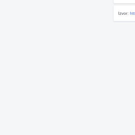
Izvor:
ht