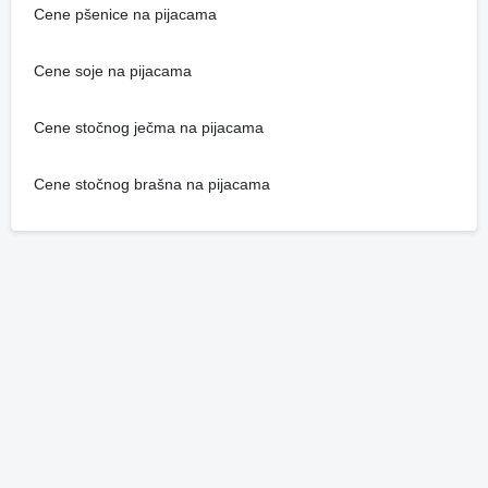
Cene pšenice na pijacama
Cene soje na pijacama
Cene stočnog ječma na pijacama
Cene stočnog brašna na pijacama