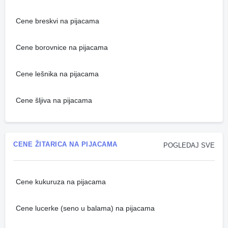
Cene breskvi na pijacama
Cene borovnice na pijacama
Cene lešnika na pijacama
Cene šljiva na pijacama
CENE ŽITARICA NA PIJACAMA
POGLEDAJ SVE
Cene kukuruza na pijacama
Cene lucerke (seno u balama) na pijacama