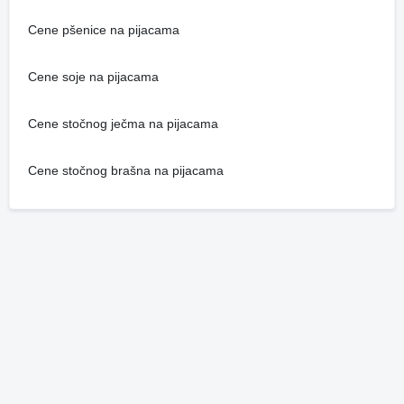
Cene pšenice na pijacama
Cene soje na pijacama
Cene stočnog ječma na pijacama
Cene stočnog brašna na pijacama