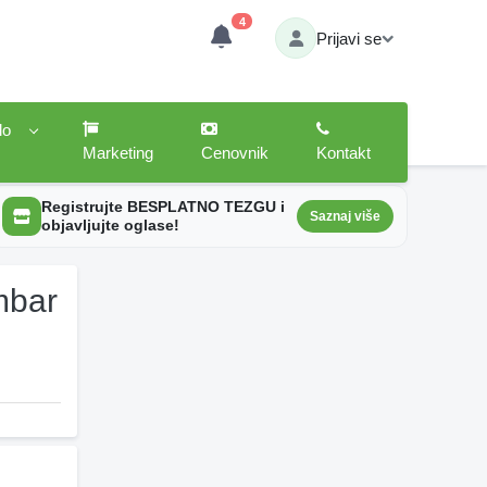
4
Prijavi se
lo
Marketing
Cenovnik
Kontakt
Registrujte BESPLATNO TEZGU i
Saznaj više
objavljujte oglase!
mbar