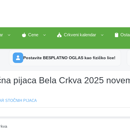
ar
Cene
Crkveni kalendar
Osta
Postavite BESPLATNO OGLAS kao fizičko lice!
čna pijaca Bela Crkva 2025 nove
AR STOČNIH PIJACA
rkva