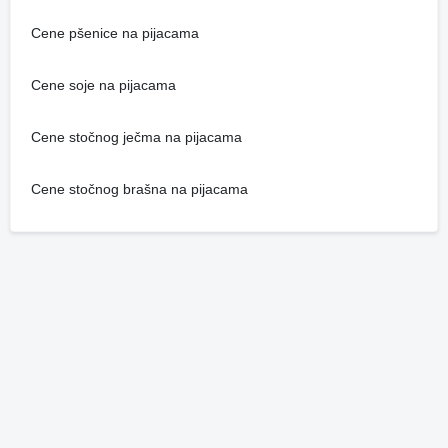
Cene pšenice na pijacama
Cene soje na pijacama
Cene stočnog ječma na pijacama
Cene stočnog brašna na pijacama