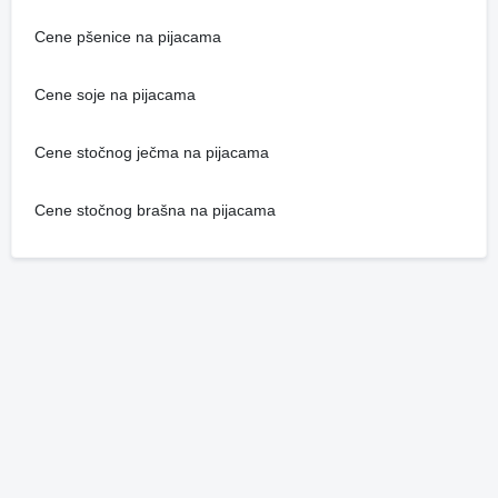
Cene pšenice na pijacama
Cene soje na pijacama
Cene stočnog ječma na pijacama
Cene stočnog brašna na pijacama