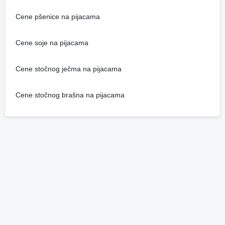
Cene pšenice na pijacama
Cene soje na pijacama
Cene stočnog ječma na pijacama
Cene stočnog brašna na pijacama