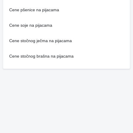
Cene pšenice na pijacama
Cene soje na pijacama
Cene stočnog ječma na pijacama
Cene stočnog brašna na pijacama