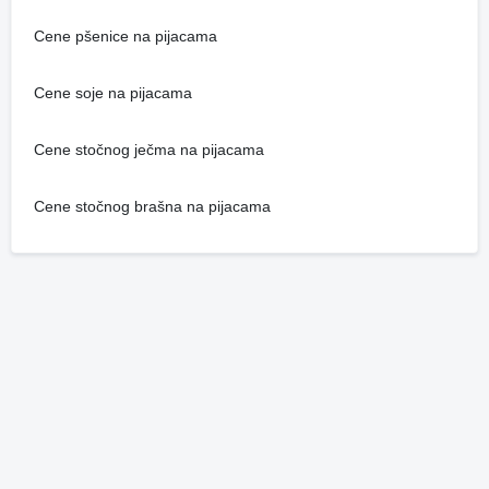
Cene pšenice na pijacama
Cene soje na pijacama
Cene stočnog ječma na pijacama
Cene stočnog brašna na pijacama