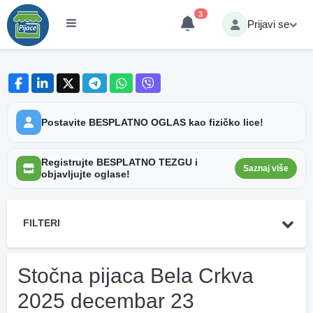
3
Prijavi se
Postavite BESPLATNO OGLAS kao fizičko lice!
Registrujte BESPLATNO TEZGU i
Saznaj više
objavljujte oglase!
FILTERI
Stočna pijaca Bela Crkva
2025 decembar 23