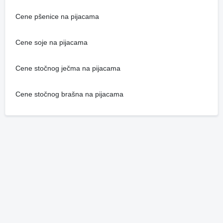
Cene pšenice na pijacama
Cene soje na pijacama
Cene stočnog ječma na pijacama
Cene stočnog brašna na pijacama