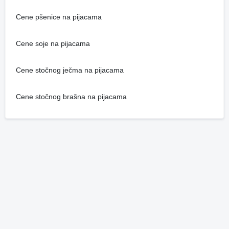
Cene pšenice na pijacama
Cene soje na pijacama
Cene stočnog ječma na pijacama
Cene stočnog brašna na pijacama