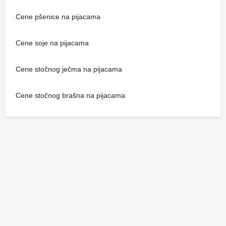
Cene pšenice na pijacama
Cene soje na pijacama
Cene stočnog ječma na pijacama
Cene stočnog brašna na pijacama