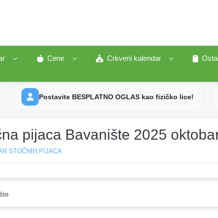
ar
Cene
Crkveni kalendar
Osta
Postavite BESPLATNO OGLAS kao fizičko lice!
čna pijaca Bavanište 2025 oktoba
AR STOČNIH PIJACA
šte