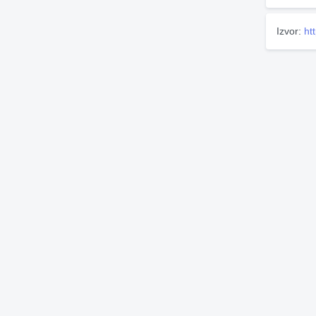
Izvor:
ht