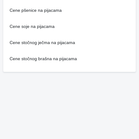
Cene pšenice na pijacama
Cene soje na pijacama
Cene stočnog ječma na pijacama
Cene stočnog brašna na pijacama