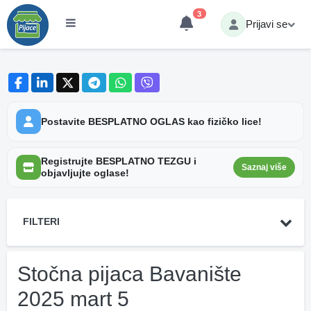
3
Prijavi se
Postavite BESPLATNO OGLAS kao fizičko lice!
Registrujte BESPLATNO TEZGU i
Saznaj više
objavljujte oglase!
FILTERI
Stočna pijaca Bavanište
2025 mart 5