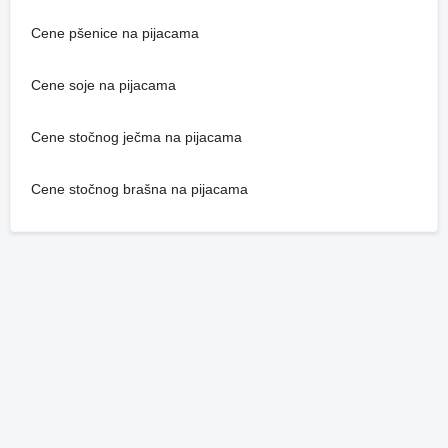
Cene pšenice na pijacama
Cene soje na pijacama
Cene stočnog ječma na pijacama
Cene stočnog brašna na pijacama