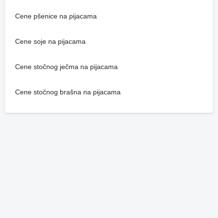
Cene pšenice na pijacama
Cene soje na pijacama
Cene stočnog ječma na pijacama
Cene stočnog brašna na pijacama