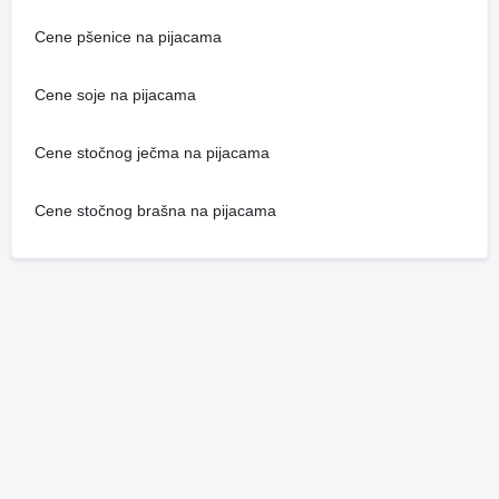
Cene pšenice na pijacama
Cene soje na pijacama
Cene stočnog ječma na pijacama
Cene stočnog brašna na pijacama