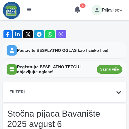
3
Prijavi se
Postavite BESPLATNO OGLAS kao fizičko lice!
Registrujte BESPLATNO TEZGU i
Saznaj više
objavljujte oglase!
FILTERI
Stočna pijaca Bavanište
2025 avgust 6