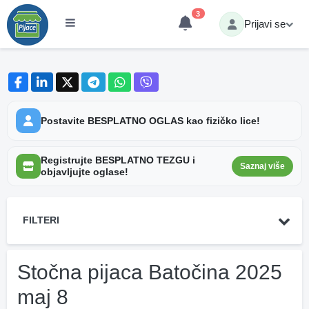
3
Prijavi se
Postavite BESPLATNO OGLAS kao fizičko lice!
Registrujte BESPLATNO TEZGU i
Saznaj više
objavljujte oglase!
FILTERI
Stočna pijaca Batočina 2025
maj 8