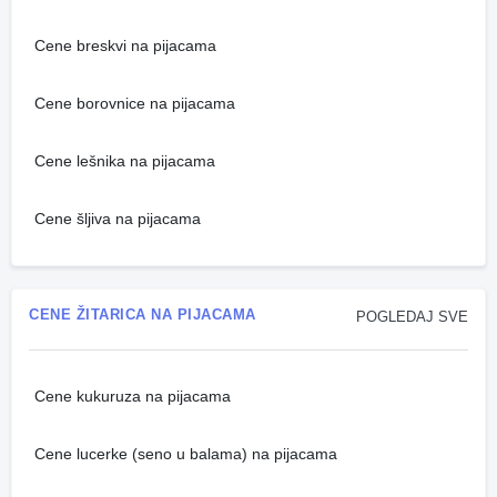
Cene breskvi na pijacama
Cene borovnice na pijacama
Cene lešnika na pijacama
Cene šljiva na pijacama
CENE ŽITARICA NA PIJACAMA
POGLEDAJ SVE
Cene kukuruza na pijacama
Cene lucerke (seno u balama) na pijacama