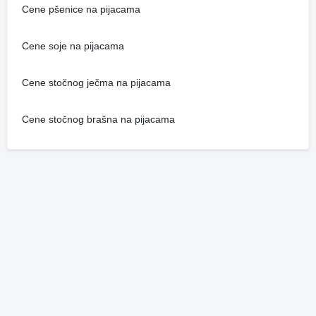
Cene pšenice na pijacama
Cene soje na pijacama
Cene stočnog ječma na pijacama
Cene stočnog brašna na pijacama