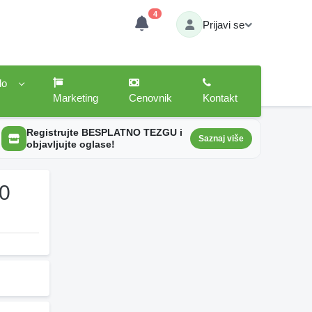
4
Prijavi se
lo
Marketing
Cenovnik
Kontakt
Registrujte BESPLATNO TEZGU i
Saznaj više
objavljujte oglase!
30