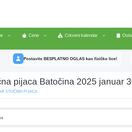
ar
Cene
Crkveni kalendar
Osta
Postavite BESPLATNO OGLAS kao fizičko lice!
čna pijaca Batočina 2025 januar 
AR STOČNIH PIJACA
na