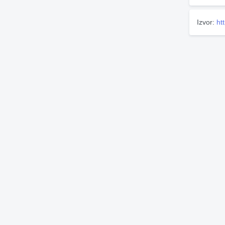
Izvor:
ht