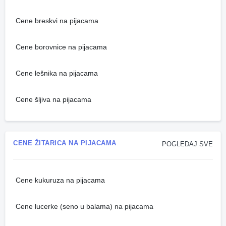
Cene breskvi na pijacama
Cene borovnice na pijacama
Cene lešnika na pijacama
Cene šljiva na pijacama
CENE ŽITARICA NA PIJACAMA
POGLEDAJ SVE
Cene kukuruza na pijacama
Cene lucerke (seno u balama) na pijacama