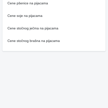
Cene pšenice na pijacama
Cene soje na pijacama
Cene stočnog ječma na pijacama
Cene stočnog brašna na pijacama