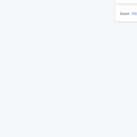
Izvor:
ht