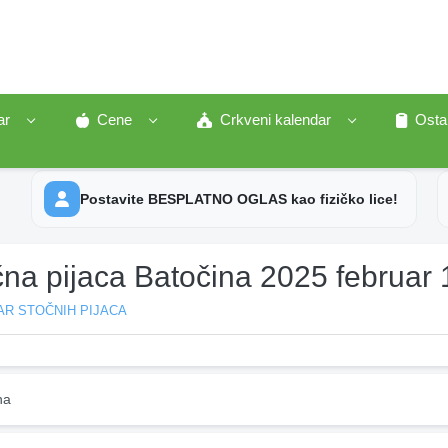
ar
Cene
Crkveni kalendar
Osta
Postavite BESPLATNO OGLAS kao fizičko lice!
čna pijaca Batočina 2025 februar 
AR STOČNIH PIJACA
na