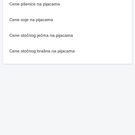
Cene pšenice na pijacama
Cene soje na pijacama
Cene stočnog ječma na pijacama
Cene stočnog brašna na pijacama