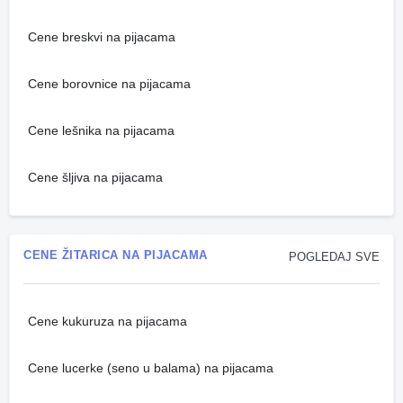
Cene breskvi na pijacama
Cene borovnice na pijacama
Cene lešnika na pijacama
Cene šljiva na pijacama
CENE ŽITARICA NA PIJACAMA
POGLEDAJ SVE
Cene kukuruza na pijacama
Cene lucerke (seno u balama) na pijacama