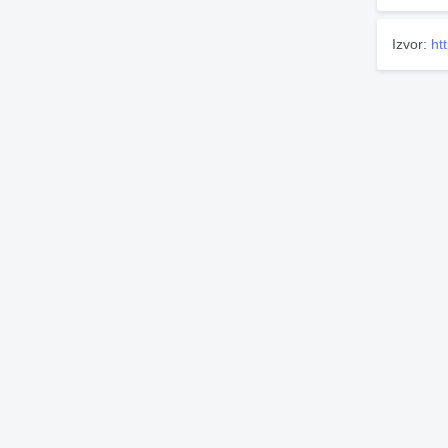
Izvor:
ht