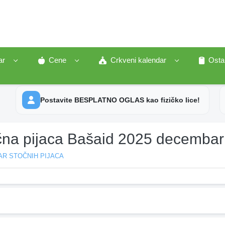
ar
Cene
Crkveni kalendar
Osta
Postavite BESPLATNO OGLAS kao fizičko lice!
čna pijaca Bašaid 2025 decembar
AR STOČNIH PIJACA