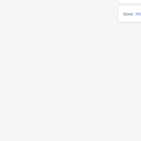
Izvor:
ht