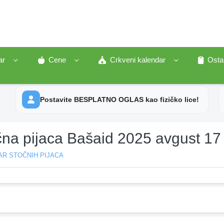
ar
Cene
Crkveni kalendar
Osta
Postavite BESPLATNO OGLAS kao fizičko lice!
čna pijaca Bašaid 2025 avgust 17
AR STOČNIH PIJACA