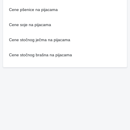
Cene pšenice na pijacama
Cene soje na pijacama
Cene stočnog ječma na pijacama
Cene stočnog brašna na pijacama