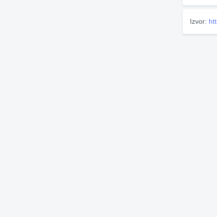
Izvor:
ht