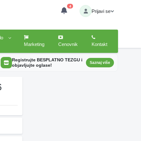
4
Prijavi se
lo
Marketing
Cenovnik
Kontakt
Registrujte BESPLATNO TEZGU i
Saznaj više
objavljujte oglase!
6