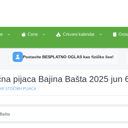
ar
Cene
Crkveni kalendar
Osta
Postavite BESPLATNO OGLAS kao fizičko lice!
na pijaca Bajina Bašta 2025 jun 
AR STOČNIH PIJACA
 Bašta