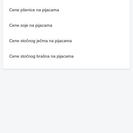
Cene pšenice na pijacama
Cene soje na pijacama
Cene stočnog ječma na pijacama
Cene stočnog brašna na pijacama