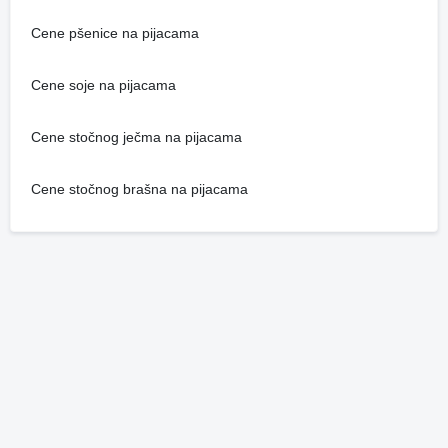
Cene pšenice na pijacama
Cene soje na pijacama
Cene stočnog ječma na pijacama
Cene stočnog brašna na pijacama