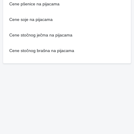
Cene pšenice na pijacama
Cene soje na pijacama
Cene stočnog ječma na pijacama
Cene stočnog brašna na pijacama