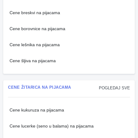
Cene breskvi na pijacama
Cene borovnice na pijacama
Cene lešnika na pijacama
Cene šljiva na pijacama
CENE ŽITARICA NA PIJACAMA
POGLEDAJ SVE
Cene kukuruza na pijacama
Cene lucerke (seno u balama) na pijacama