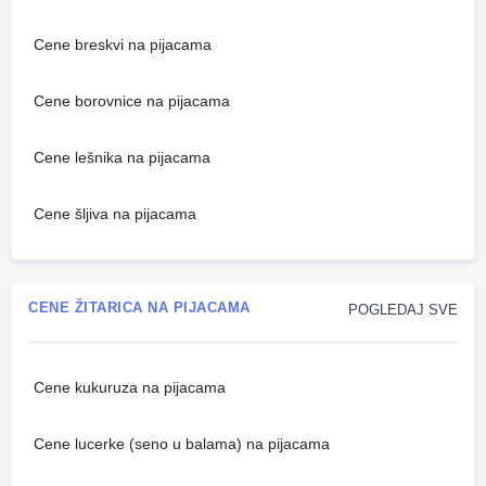
Cene breskvi na pijacama
Cene borovnice na pijacama
Cene lešnika na pijacama
Cene šljiva na pijacama
CENE ŽITARICA NA PIJACAMA
POGLEDAJ SVE
Cene kukuruza na pijacama
Cene lucerke (seno u balama) na pijacama