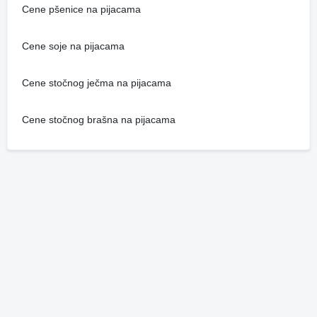
Cene pšenice na pijacama
Cene soje na pijacama
Cene stočnog ječma na pijacama
Cene stočnog brašna na pijacama