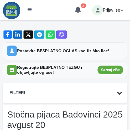
3
Prijavi se
Postavite BESPLATNO OGLAS kao fizičko lice!
Registrujte BESPLATNO TEZGU i
Saznaj više
objavljujte oglase!
FILTERI
Stočna pijaca Badovinci 2025
avgust 20